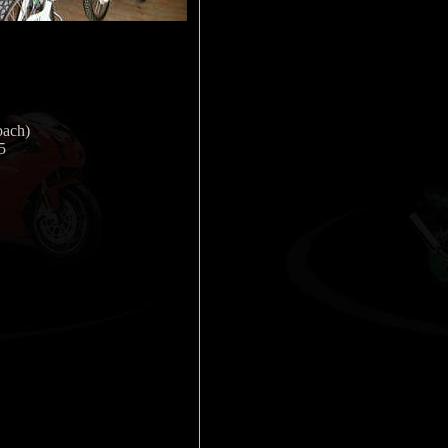
bach)
5